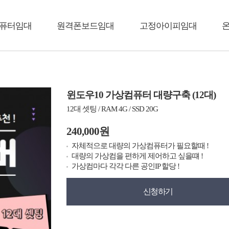
퓨터임대
원격폰보드임대
고정아이피임대
윈도우10 가상컴퓨터 대량구축 (12대)
12대 셋팅 / RAM 4G / SSD 20G
240,000원
자체적으로 대량의 가상컴퓨터가 필요할때 !
대량의 가상컴을 편하게 제어하고 싶을떄 !
가상컴마다 각각 다른 공인IP 할당 !
신청하기