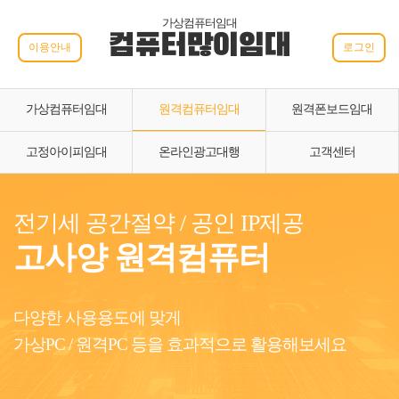
가상컴퓨터임대
컴퓨터많이임대
이용안내
로그인
가상컴퓨터임대
원격컴퓨터임대
원격폰보드임대
고정아이피임대
온라인광고대행
고객센터
전기세 공간절약 / 공인 IP제공
고사양 원격컴퓨터
다양한 사용용도에 맞게
가상PC / 원격PC 등을 효과적으로 활용해보세요