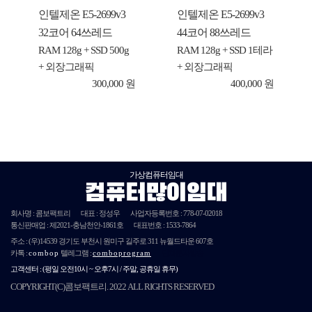
인텔제온 E5-2699v3
인텔제온 E5-2699v3
32코어 64쓰레드
44코어 88쓰레드
RAM 128g + SSD 500g
RAM 128g + SSD 1테라
+ 외장그래픽
+ 외장그래픽
300,000 원
400,000 원
가상컴퓨터임대
컴퓨터많이임대
회사명 : 콤보팩트리
대표 : 정성우
사업자등록번호 :
778-07-02018
통신판매업 : 제
2021
-충남천안-
1861호
대표번호 : 1533-7864
주소 :
(우)14539
경기도 부천시 원미구 길주로 311 뉴월드타운 607호
카톡 :
combop
텔레그램 :
comboprogram
단체문자발송
고객센터 :
(평일 오전10시 ~ 오후7시 / 주말, 공휴일 휴무)
COPYRIGHT(C)콤보팩트리. 2022 ALL RIGHTS RESERVED