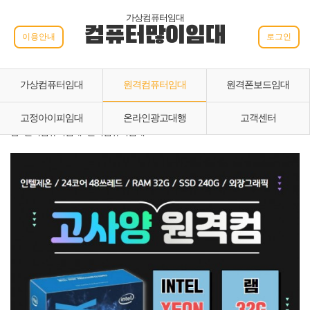
가상컴퓨터임대
컴퓨터많이임대
이용안내
로그인
가상컴퓨터임대
원격컴퓨터임대
원격폰보드임대
고정아이피임대
온라인광고대행
고객센터
홈 › 원격컴퓨터임대 › 원격컴퓨터임대