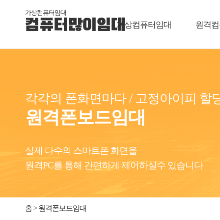
가상컴퓨터임대
컴퓨터많이임대
가상컴퓨터임대
원격컴
각각의 폰화면마다 / 고정아이피 할
원격폰보드임대
실제 다수의 스마트폰 화면을
원격PC를 통해 간편하게 제어하실수 있습니다
홈 > 원격폰보드임대