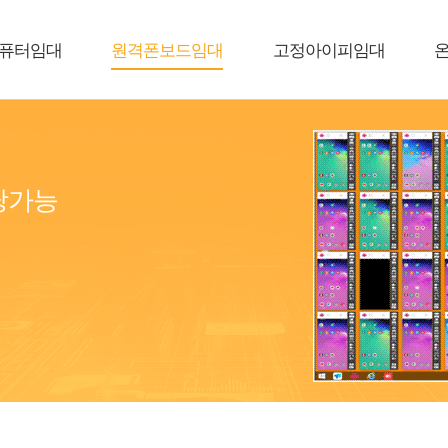
퓨터임대
원격폰보드임대
고정아이피임대
당가능