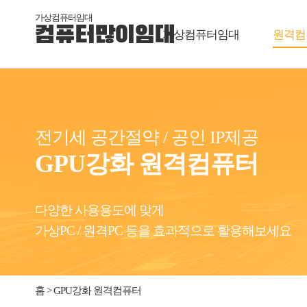
가상컴퓨터임대
컴퓨터많이임대
가상컴퓨터임대
원격컴
전기세 공간절약 / 공인 IP제공
GPU강화 원격컴퓨터
다양한 사용용도에 맞게
가상PC / 원격PC 등을 효과적으로 활용해보세요
홈 > GPU강화 원격컴퓨터