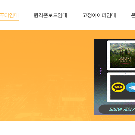
퓨터임대
원격폰보드임대
고정아이피임대