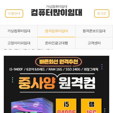
가상컴퓨터임대
컴퓨터많이임대
이용안내
로그인
가상컴퓨터임대
원격컴퓨터임대
원격폰보드임대
고정아이피임대
온라인광고대행
고객센터
홈 › 원격컴퓨터임대 › 원격컴퓨터임대