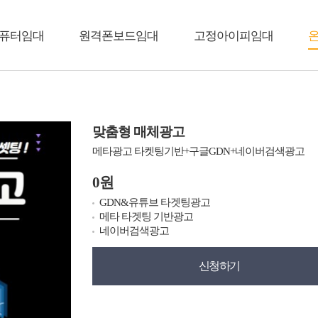
퓨터임대
원격폰보드임대
고정아이피임대
맞춤형 매체광고
메타광고 타켓팅기반+구글GDN+네이버검색광고
0원
GDN&유튜브 타겟팅광고
메타 타겟팅 기반광고
네이버검색광고
신청하기